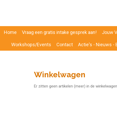
Ga
direct
naar
de
hoofdinhoud
Home
Vraag een gratis intake gesprek aan!
Jouw V
Workshops/Events
Contact
Actie's - Nieuws - 
Winkelwagen
Er zitten geen artikelen (meer) in de winkelwagen