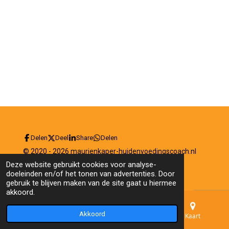
Delen
Deel
Share
Delen
© 2020 - 2026 maurienkaper-huidenvoedingscoach.nl
Powered by
JouwWeb
Deze website gebruikt cookies voor analyse-
doeleinden en/of het tonen van advertenties. Door
gebruik te blijven maken van de site gaat u hiermee
akkoord.
Akkoord
E-mailadres
Telefoonnummer
Kaart