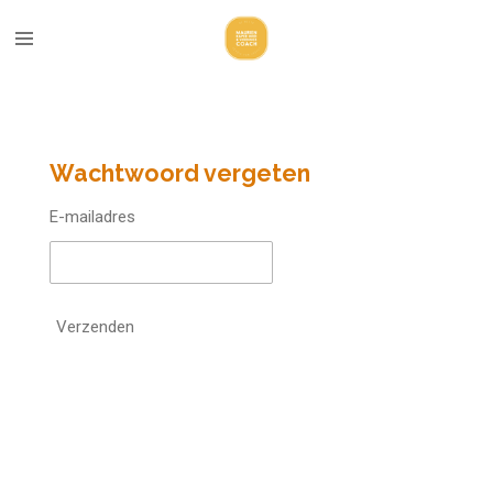
Ga
direct
naar
de
hoofdinhoud
Wachtwoord vergeten
E-mailadres
Verzenden