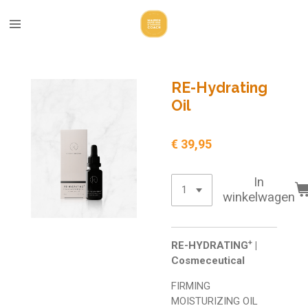
Ga
direct
naar
de
hoofdinhoud
RE-Hydrating
Oil
€ 39,95
In
winkelwagen
+
RE-HYDRATING
|
Cosmeceutical
FIRMING
MOISTURIZING OIL