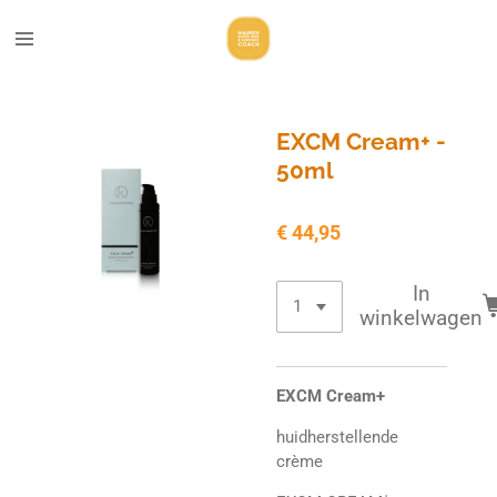
Ga
direct
naar
de
hoofdinhoud
EXCM Cream+ -
50ml
€ 44,95
In
winkelwagen
EXCM Cream+
huidherstellende
crème