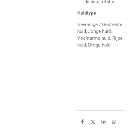
de huidirritatie
Huidtype
Gevoelige / Gestreste
huid, Jonge huid,
Vochtarme huid, Rijpe
huid, Droge huid
D
D
S
D
e
e
h
e
l
e
a
l
e
l
r
e