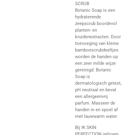
SCRUB
Botanic Soap is een
hydraterende
zeepscrub boordevol
planten- en
kruidenextracten. Door
toevoeging van kleine
bamboescrubdeeltjes
worden de handen op
een zeer milde wijze
gereinigd. Botanic
Soap is
dermatologisch getest,
pH neutraal en bevat
een allergeenvrij
parfum. Masseer de
handen in en spoel af
met lauwwarm water.
Bij IK SKIN
PERFECTION geloven