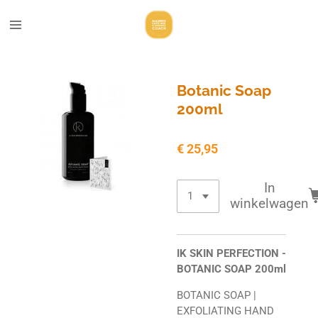
Ga
direct
naar
de
hoofdinhoud
Botanic Soap
200ml
€ 25,95
In
winkelwagen
IK SKIN PERFECTION -
BOTANIC SOAP 200ml
BOTANIC SOAP |
EXFOLIATING HAND