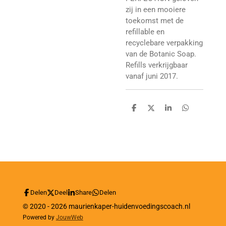
zij in een mooiere
toekomst met de
refillable en
recyclebare verpakking
van de Botanic Soap.
Refills verkrijgbaar
vanaf juni 2017.
D
D
S
D
e
e
h
e
l
e
a
l
e
l
r
e
n
e
n
Delen
Deel
Share
Delen
© 2020 - 2026 maurienkaper-huidenvoedingscoach.nl
Powered by
JouwWeb