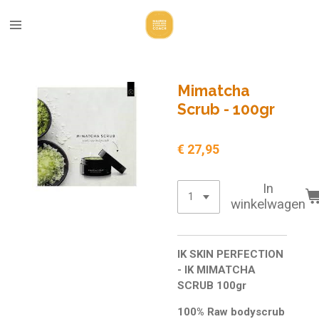
Ga
direct
naar
de
hoofdinhoud
Mimatcha
Scrub - 100gr
€ 27,95
In
winkelwagen
IK SKIN PERFECTION
- IK MIMATCHA
SCRUB 100gr
100% Raw bodyscrub