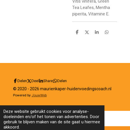
Vitis vinifera, Green
Tea Leafes, Mentha
piperita, Vitamine E.
D
D
S
D
e
e
h
e
l
e
a
l
e
l
r
e
n
e
n
Delen
Deel
Share
Delen
© 2020 - 2026 maurienkaper-huidenvoedingscoach.nl
Powered by
JouwWeb
Deze website gebruikt cookies voor analyse-
doeleinden en/of het tonen van advertenties. Door
gebruik te blijven maken van de site gaat u hiermee
akkoord.