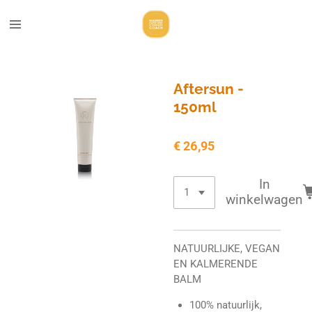
Ga
direct
naar
de
hoofdinhoud
Aftersun -
150ml
€ 26,95
In
winkelwagen
NATUURLIJKE, VEGAN
EN KALMERENDE
BALM
100% natuurlijk,