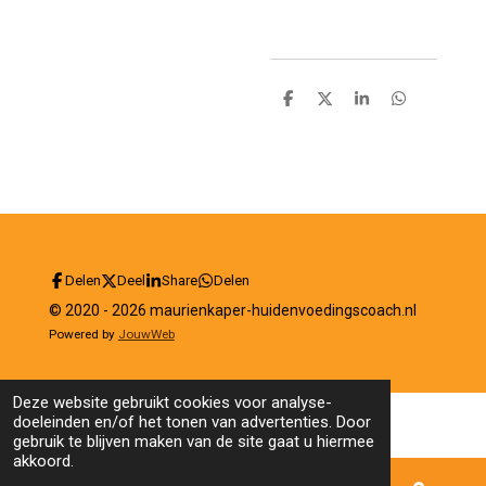
D
D
S
D
e
e
h
e
l
e
a
l
e
l
r
e
n
e
n
Delen
Deel
Share
Delen
© 2020 - 2026 maurienkaper-huidenvoedingscoach.nl
Powered by
JouwWeb
Deze website gebruikt cookies voor analyse-
doeleinden en/of het tonen van advertenties. Door
gebruik te blijven maken van de site gaat u hiermee
akkoord.