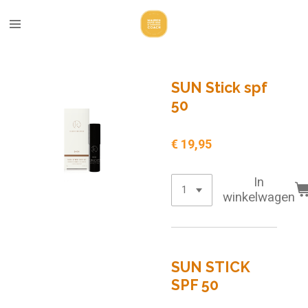
Ga
direct
naar
de
hoofdinhoud
SUN Stick spf
50
€ 19,95
In
winkelwagen
SUN STICK
SPF 50